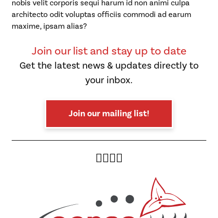
nobis velit corporis sequi harum id non animi culpa
architecto odit voluptas officiis commodi ad earum
maxime, ipsam alias?
Join our list and stay up to date
Get the latest news & updates directly to
your inbox.
Join our mailing list!
Twitter
Facebook
Instagram
YouTube