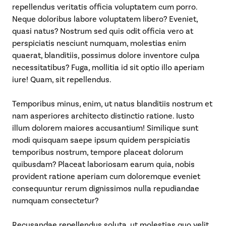
repellendus veritatis officia voluptatem cum porro.
Neque doloribus labore voluptatem libero? Eveniet,
quasi natus? Nostrum sed quis odit officia vero at
perspiciatis nesciunt numquam, molestias enim
quaerat, blanditiis, possimus dolore inventore culpa
necessitatibus? Fuga, mollitia id sit optio illo aperiam
iure! Quam, sit repellendus.
Temporibus minus, enim, ut natus blanditiis nostrum et
nam asperiores architecto distinctio ratione. Iusto
illum dolorem maiores accusantium! Similique sunt
modi quisquam saepe ipsum quidem perspiciatis
temporibus nostrum, tempore placeat dolorum
quibusdam? Placeat laboriosam earum quia, nobis
provident ratione aperiam cum doloremque eveniet
consequuntur rerum dignissimos nulla repudiandae
numquam consectetur?
Recusandae repellendus soluta, ut molestias quo velit