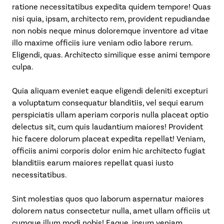
ratione necessitatibus expedita quidem tempore! Quas
nisi quia, ipsam, architecto rem, provident repudiandae
non nobis neque minus doloremque inventore ad vitae
illo maxime officiis iure veniam odio labore rerum.
Eligendi, quas. Architecto similique esse animi tempore
culpa.
Quia aliquam eveniet eaque eligendi deleniti excepturi
a voluptatum consequatur blanditiis, vel sequi earum
perspiciatis ullam aperiam corporis nulla placeat optio
delectus sit, cum quis laudantium maiores! Provident
hic facere dolorum placeat expedita repellat! Veniam,
officiis animi corporis dolor enim hic architecto fugiat
blanditiis earum maiores repellat quasi iusto
necessitatibus.
Sint molestias quos quo laborum aspernatur maiores
dolorem natus consectetur nulla, amet ullam officiis ut
cumque illum modi nobis! Eaque, ipsum veniam