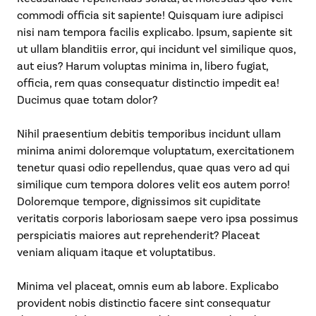
commodi officia sit sapiente! Quisquam iure adipisci
nisi nam tempora facilis explicabo. Ipsum, sapiente sit
ut ullam blanditiis error, qui incidunt vel similique quos,
aut eius? Harum voluptas minima in, libero fugiat,
officia, rem quas consequatur distinctio impedit ea!
Ducimus quae totam dolor?
Nihil praesentium debitis temporibus incidunt ullam
minima animi doloremque voluptatum, exercitationem
tenetur quasi odio repellendus, quae quas vero ad qui
similique cum tempora dolores velit eos autem porro!
Doloremque tempore, dignissimos sit cupiditate
veritatis corporis laboriosam saepe vero ipsa possimus
perspiciatis maiores aut reprehenderit? Placeat
veniam aliquam itaque et voluptatibus.
Minima vel placeat, omnis eum ab labore. Explicabo
provident nobis distinctio facere sint consequatur