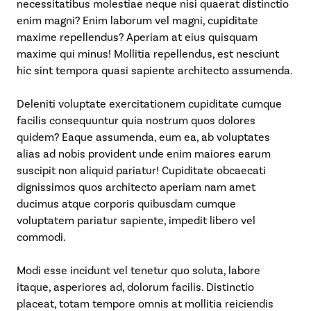
necessitatibus molestiae neque nisi quaerat distinctio
enim magni? Enim laborum vel magni, cupiditate
maxime repellendus? Aperiam at eius quisquam
maxime qui minus! Mollitia repellendus, est nesciunt
hic sint tempora quasi sapiente architecto assumenda.
Deleniti voluptate exercitationem cupiditate cumque
facilis consequuntur quia nostrum quos dolores
quidem? Eaque assumenda, eum ea, ab voluptates
alias ad nobis provident unde enim maiores earum
suscipit non aliquid pariatur! Cupiditate obcaecati
dignissimos quos architecto aperiam nam amet
ducimus atque corporis quibusdam cumque
voluptatem pariatur sapiente, impedit libero vel
commodi.
Modi esse incidunt vel tenetur quo soluta, labore
itaque, asperiores ad, dolorum facilis. Distinctio
placeat, totam tempore omnis at mollitia reiciendis