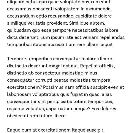
aliquam natus quo quae voluptate nostrum sunt
accusamus obcaecati voluptatem in assumenda
accusantium optio recusandae, cupiditate dolore
similique veritatis provident. Similique autem,
quibusdam quo esse tempore necessitatibus labore
dicta deserunt. Eum ipsum iste est veniam repellendus
temporibus itaque accusantium rem ullam sequi!
Tempore temporibus consequatur maiores libero
distinctio deserunt magni est aut. Repellat officiis,
distinctio ab consectetur molestiae minus,
consequatur corrupti beatae molestias tempora
exercitationem? Possimus nam officia suscipit eveniet
laboriosam voluptatibus quis fugiat in quasi alias
consequuntur sint perspiciatis totam temporibus,
maxime voluptas, aspernatur cumque? Eos dolores
obcaecati rem totam libero.
Eaque eum at exercitationem itaque suscipit