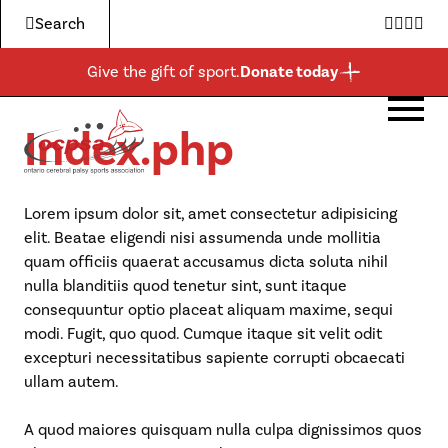
Search
Twitter
Faceb
Inst
Yo
Give the gift of sport.
Donate today
Index.php
ABOUT US
PROGRAMS & EVENTS
GET INVOLVED
BECOME A MEMBER
MORE
About Us
Expa
child
Boccia
Events and Clubs
For Athletes
Membership Application
News
men
Programs & Events
Expa
Lorem ipsum dolor sit, amet consectetur adipisicing
child
elit. Beatae eligendi nisi assumenda unde mollitia
Para-Athletics
Community
For Parents
Shop
men
Get Involved
Expa
quam officiis quaerat accusamus dicta soluta nihil
child
nulla blanditiis quod tenetur sint, sunt itaque
Admin & Governance
Schools
For Coaches & Officials
Donate
men
More
Expa
consequuntur optio placeat aliquam maxime, sequi
child
modi. Fugit, quo quod. Cumque itaque sit velit odit
Awards
Ontario Boccia
For Donors & Sponsors
Resources
men
excepturi necessitatibus sapiente corrupti obcaecati
ullam autem.
Be
Contact
Ontario Para-Athletics
Become a Member
Expa
Boundless
child
A quod maiores quisquam nulla culpa dignissimos quos
men