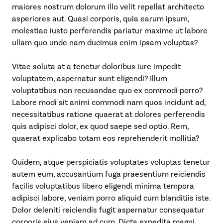
maiores nostrum dolorum illo velit repellat architecto
asperiores aut. Quasi corporis, quia earum ipsum,
molestiae iusto perferendis pariatur maxime ut labore
ullam quo unde nam ducimus enim ipsam voluptas?
Vitae soluta at a tenetur doloribus iure impedit
voluptatem, aspernatur sunt eligendi? Illum
voluptatibus non recusandae quo ex commodi porro?
Labore modi sit animi commodi nam quos incidunt ad,
necessitatibus ratione quaerat at dolores perferendis
quis adipisci dolor, ex quod saepe sed optio. Rem,
quaerat explicabo totam eos reprehenderit mollitia?
Quidem, atque perspiciatis voluptates voluptas tenetur
autem eum, accusantium fuga praesentium reiciendis
facilis voluptatibus libero eligendi minima tempora
adipisci labore, veniam porro aliquid cum blanditiis iste.
Dolor deleniti reiciendis fugit aspernatur consequatur
corporis eius veniam ad cum. Dicta expedita magni