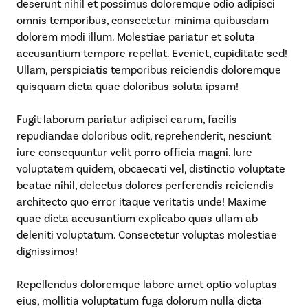
deserunt nihil et possimus doloremque odio adipisci
omnis temporibus, consectetur minima quibusdam
dolorem modi illum. Molestiae pariatur et soluta
accusantium tempore repellat. Eveniet, cupiditate sed!
Ullam, perspiciatis temporibus reiciendis doloremque
quisquam dicta quae doloribus soluta ipsam!
Fugit laborum pariatur adipisci earum, facilis
repudiandae doloribus odit, reprehenderit, nesciunt
iure consequuntur velit porro officia magni. Iure
voluptatem quidem, obcaecati vel, distinctio voluptate
beatae nihil, delectus dolores perferendis reiciendis
architecto quo error itaque veritatis unde! Maxime
quae dicta accusantium explicabo quas ullam ab
deleniti voluptatum. Consectetur voluptas molestiae
dignissimos!
Repellendus doloremque labore amet optio voluptas
eius, mollitia voluptatum fuga dolorum nulla dicta