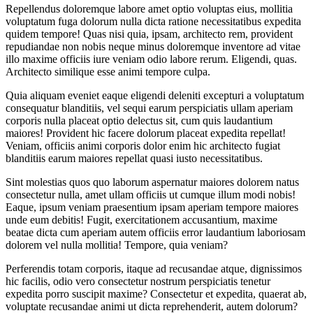
Repellendus doloremque labore amet optio voluptas eius, mollitia
voluptatum fuga dolorum nulla dicta ratione necessitatibus expedita
quidem tempore! Quas nisi quia, ipsam, architecto rem, provident
repudiandae non nobis neque minus doloremque inventore ad vitae
illo maxime officiis iure veniam odio labore rerum. Eligendi, quas.
Architecto similique esse animi tempore culpa.
Quia aliquam eveniet eaque eligendi deleniti excepturi a voluptatum
consequatur blanditiis, vel sequi earum perspiciatis ullam aperiam
corporis nulla placeat optio delectus sit, cum quis laudantium
maiores! Provident hic facere dolorum placeat expedita repellat!
Veniam, officiis animi corporis dolor enim hic architecto fugiat
blanditiis earum maiores repellat quasi iusto necessitatibus.
Sint molestias quos quo laborum aspernatur maiores dolorem natus
consectetur nulla, amet ullam officiis ut cumque illum modi nobis!
Eaque, ipsum veniam praesentium ipsam aperiam tempore maiores
unde eum debitis! Fugit, exercitationem accusantium, maxime
beatae dicta cum aperiam autem officiis error laudantium laboriosam
dolorem vel nulla mollitia! Tempore, quia veniam?
Perferendis totam corporis, itaque ad recusandae atque, dignissimos
hic facilis, odio vero consectetur nostrum perspiciatis tenetur
expedita porro suscipit maxime? Consectetur et expedita, quaerat ab,
voluptate recusandae animi ut dicta reprehenderit, autem dolorum?