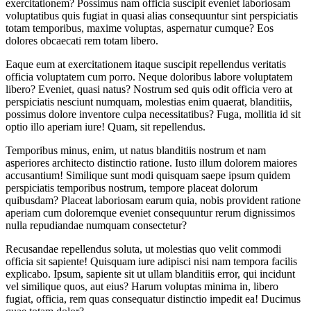
exercitationem? Possimus nam officia suscipit eveniet laboriosam
voluptatibus quis fugiat in quasi alias consequuntur sint perspiciatis
totam temporibus, maxime voluptas, aspernatur cumque? Eos
dolores obcaecati rem totam libero.
Eaque eum at exercitationem itaque suscipit repellendus veritatis
officia voluptatem cum porro. Neque doloribus labore voluptatem
libero? Eveniet, quasi natus? Nostrum sed quis odit officia vero at
perspiciatis nesciunt numquam, molestias enim quaerat, blanditiis,
possimus dolore inventore culpa necessitatibus? Fuga, mollitia id sit
optio illo aperiam iure! Quam, sit repellendus.
Temporibus minus, enim, ut natus blanditiis nostrum et nam
asperiores architecto distinctio ratione. Iusto illum dolorem maiores
accusantium! Similique sunt modi quisquam saepe ipsum quidem
perspiciatis temporibus nostrum, tempore placeat dolorum
quibusdam? Placeat laboriosam earum quia, nobis provident ratione
aperiam cum doloremque eveniet consequuntur rerum dignissimos
nulla repudiandae numquam consectetur?
Recusandae repellendus soluta, ut molestias quo velit commodi
officia sit sapiente! Quisquam iure adipisci nisi nam tempora facilis
explicabo. Ipsum, sapiente sit ut ullam blanditiis error, qui incidunt
vel similique quos, aut eius? Harum voluptas minima in, libero
fugiat, officia, rem quas consequatur distinctio impedit ea! Ducimus