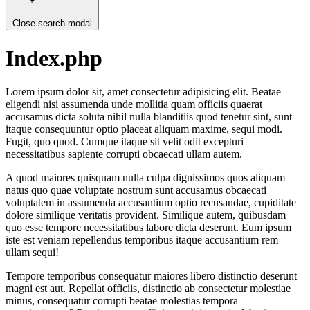
Close search modal
Index.php
Lorem ipsum dolor sit, amet consectetur adipisicing elit. Beatae
eligendi nisi assumenda unde mollitia quam officiis quaerat
accusamus dicta soluta nihil nulla blanditiis quod tenetur sint, sunt
itaque consequuntur optio placeat aliquam maxime, sequi modi.
Fugit, quo quod. Cumque itaque sit velit odit excepturi
necessitatibus sapiente corrupti obcaecati ullam autem.
A quod maiores quisquam nulla culpa dignissimos quos aliquam
natus quo quae voluptate nostrum sunt accusamus obcaecati
voluptatem in assumenda accusantium optio recusandae, cupiditate
dolore similique veritatis provident. Similique autem, quibusdam
quo esse tempore necessitatibus labore dicta deserunt. Eum ipsum
iste est veniam repellendus temporibus itaque accusantium rem
ullam sequi!
Tempore temporibus consequatur maiores libero distinctio deserunt
magni est aut. Repellat officiis, distinctio ab consectetur molestiae
minus, consequatur corrupti beatae molestias tempora