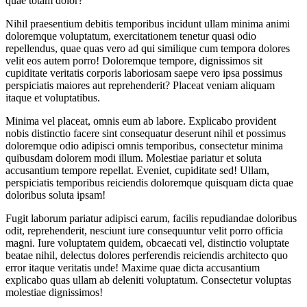
quae totam dolor?
Nihil praesentium debitis temporibus incidunt ullam minima animi
doloremque voluptatum, exercitationem tenetur quasi odio
repellendus, quae quas vero ad qui similique cum tempora dolores
velit eos autem porro! Doloremque tempore, dignissimos sit
cupiditate veritatis corporis laboriosam saepe vero ipsa possimus
perspiciatis maiores aut reprehenderit? Placeat veniam aliquam
itaque et voluptatibus.
Minima vel placeat, omnis eum ab labore. Explicabo provident
nobis distinctio facere sint consequatur deserunt nihil et possimus
doloremque odio adipisci omnis temporibus, consectetur minima
quibusdam dolorem modi illum. Molestiae pariatur et soluta
accusantium tempore repellat. Eveniet, cupiditate sed! Ullam,
perspiciatis temporibus reiciendis doloremque quisquam dicta quae
doloribus soluta ipsam!
Fugit laborum pariatur adipisci earum, facilis repudiandae doloribus
odit, reprehenderit, nesciunt iure consequuntur velit porro officia
magni. Iure voluptatem quidem, obcaecati vel, distinctio voluptate
beatae nihil, delectus dolores perferendis reiciendis architecto quo
error itaque veritatis unde! Maxime quae dicta accusantium
explicabo quas ullam ab deleniti voluptatum. Consectetur voluptas
molestiae dignissimos!