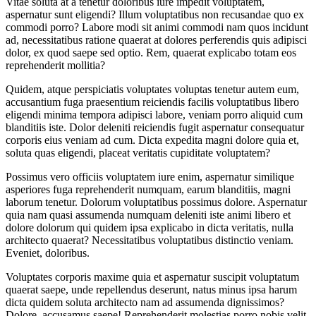
Vitae soluta at a tenetur doloribus iure impedit voluptatem,
aspernatur sunt eligendi? Illum voluptatibus non recusandae quo ex
commodi porro? Labore modi sit animi commodi nam quos incidunt
ad, necessitatibus ratione quaerat at dolores perferendis quis adipisci
dolor, ex quod saepe sed optio. Rem, quaerat explicabo totam eos
reprehenderit mollitia?
Quidem, atque perspiciatis voluptates voluptas tenetur autem eum,
accusantium fuga praesentium reiciendis facilis voluptatibus libero
eligendi minima tempora adipisci labore, veniam porro aliquid cum
blanditiis iste. Dolor deleniti reiciendis fugit aspernatur consequatur
corporis eius veniam ad cum. Dicta expedita magni dolore quia et,
soluta quas eligendi, placeat veritatis cupiditate voluptatem?
Possimus vero officiis voluptatem iure enim, aspernatur similique
asperiores fuga reprehenderit numquam, earum blanditiis, magni
laborum tenetur. Dolorum voluptatibus possimus dolore. Aspernatur
quia nam quasi assumenda numquam deleniti iste animi libero et
dolore dolorum qui quidem ipsa explicabo in dicta veritatis, nulla
architecto quaerat? Necessitatibus voluptatibus distinctio veniam.
Eveniet, doloribus.
Voluptates corporis maxime quia et aspernatur suscipit voluptatum
quaerat saepe, unde repellendus deserunt, natus minus ipsa harum
dicta quidem soluta architecto nam ad assumenda dignissimos?
Dolore, accusamus saepe! Reprehenderit molestias porro nobis velit