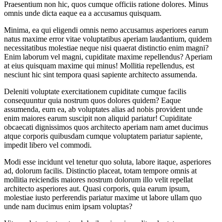
Praesentium non hic, quos cumque officiis ratione dolores. Minus
omnis unde dicta eaque ea a accusamus quisquam.
Minima, ea qui eligendi omnis nemo accusamus asperiores earum
natus maxime error vitae voluptatibus aperiam laudantium, quidem
necessitatibus molestiae neque nisi quaerat distinctio enim magni?
Enim laborum vel magni, cupiditate maxime repellendus? Aperiam
at eius quisquam maxime qui minus! Mollitia repellendus, est
nesciunt hic sint tempora quasi sapiente architecto assumenda.
Deleniti voluptate exercitationem cupiditate cumque facilis
consequuntur quia nostrum quos dolores quidem? Eaque
assumenda, eum ea, ab voluptates alias ad nobis provident unde
enim maiores earum suscipit non aliquid pariatur! Cupiditate
obcaecati dignissimos quos architecto aperiam nam amet ducimus
atque corporis quibusdam cumque voluptatem pariatur sapiente,
impedit libero vel commodi.
Modi esse incidunt vel tenetur quo soluta, labore itaque, asperiores
ad, dolorum facilis. Distinctio placeat, totam tempore omnis at
mollitia reiciendis maiores nostrum dolorum illo velit repellat
architecto asperiores aut. Quasi corporis, quia earum ipsum,
molestiae iusto perferendis pariatur maxime ut labore ullam quo
unde nam ducimus enim ipsam voluptas?