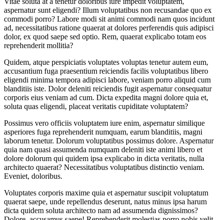
Vitae soluta at a tenetur doloribus iure impedit voluptatem,
aspernatur sunt eligendi? Illum voluptatibus non recusandae quo ex
commodi porro? Labore modi sit animi commodi nam quos incidunt
ad, necessitatibus ratione quaerat at dolores perferendis quis adipisci
dolor, ex quod saepe sed optio. Rem, quaerat explicabo totam eos
reprehenderit mollitia?
Quidem, atque perspiciatis voluptates voluptas tenetur autem eum,
accusantium fuga praesentium reiciendis facilis voluptatibus libero
eligendi minima tempora adipisci labore, veniam porro aliquid cum
blanditiis iste. Dolor deleniti reiciendis fugit aspernatur consequatur
corporis eius veniam ad cum. Dicta expedita magni dolore quia et,
soluta quas eligendi, placeat veritatis cupiditate voluptatem?
Possimus vero officiis voluptatem iure enim, aspernatur similique
asperiores fuga reprehenderit numquam, earum blanditiis, magni
laborum tenetur. Dolorum voluptatibus possimus dolore. Aspernatur
quia nam quasi assumenda numquam deleniti iste animi libero et
dolore dolorum qui quidem ipsa explicabo in dicta veritatis, nulla
architecto quaerat? Necessitatibus voluptatibus distinctio veniam.
Eveniet, doloribus.
Voluptates corporis maxime quia et aspernatur suscipit voluptatum
quaerat saepe, unde repellendus deserunt, natus minus ipsa harum
dicta quidem soluta architecto nam ad assumenda dignissimos?
Dolore, accusamus saepe! Reprehenderit molestias porro nobis velit