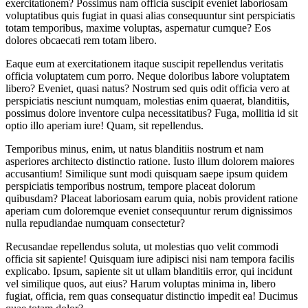
exercitationem? Possimus nam officia suscipit eveniet laboriosam
voluptatibus quis fugiat in quasi alias consequuntur sint perspiciatis
totam temporibus, maxime voluptas, aspernatur cumque? Eos
dolores obcaecati rem totam libero.
Eaque eum at exercitationem itaque suscipit repellendus veritatis
officia voluptatem cum porro. Neque doloribus labore voluptatem
libero? Eveniet, quasi natus? Nostrum sed quis odit officia vero at
perspiciatis nesciunt numquam, molestias enim quaerat, blanditiis,
possimus dolore inventore culpa necessitatibus? Fuga, mollitia id sit
optio illo aperiam iure! Quam, sit repellendus.
Temporibus minus, enim, ut natus blanditiis nostrum et nam
asperiores architecto distinctio ratione. Iusto illum dolorem maiores
accusantium! Similique sunt modi quisquam saepe ipsum quidem
perspiciatis temporibus nostrum, tempore placeat dolorum
quibusdam? Placeat laboriosam earum quia, nobis provident ratione
aperiam cum doloremque eveniet consequuntur rerum dignissimos
nulla repudiandae numquam consectetur?
Recusandae repellendus soluta, ut molestias quo velit commodi
officia sit sapiente! Quisquam iure adipisci nisi nam tempora facilis
explicabo. Ipsum, sapiente sit ut ullam blanditiis error, qui incidunt
vel similique quos, aut eius? Harum voluptas minima in, libero
fugiat, officia, rem quas consequatur distinctio impedit ea! Ducimus