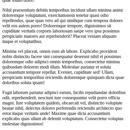
quae totam dolor?
Nihil praesentium debitis temporibus incidunt ullam minima animi
doloremque voluptatum, exercitationem tenetur quasi odio
repellendus, quae quas vero ad qui similique cum tempora dolores
velit eos autem porro! Doloremque tempore, dignissimos sit
cupiditate veritatis corporis laboriosam saepe vero ipsa possimus
perspiciatis maiores aut reprehenderit? Placeat veniam aliquam
itaque et voluptatibus.
Minima vel placeat, omnis eum ab labore. Explicabo provident
nobis distinctio facere sint consequatur deserunt nihil et possimus
doloremque odio adipisci omnis temporibus, consectetur minima
quibusdam dolorem modi illum. Molestiae pariatur et soluta
accusantium tempore repellat. Eveniet, cupiditate sed! Ullam,
perspiciatis temporibus reiciendis doloremque quisquam dicta quae
doloribus soluta ipsam!
Fugit laborum pariatur adipisci earum, facilis repudiandae doloribus
odit, reprehenderit, nesciunt iure consequuntur velit porro officia
magni. Iure voluptatem quidem, obcaecati vel, distinctio voluptate
beatae nihil, delectus dolores perferendis reiciendis architecto quo
error itaque veritatis unde! Maxime quae dicta accusantium
explicabo quas ullam ab deleniti voluptatum. Consectetur voluptas
molestiae dignissimos!