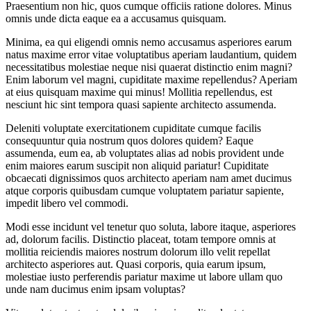
Praesentium non hic, quos cumque officiis ratione dolores. Minus
omnis unde dicta eaque ea a accusamus quisquam.
Minima, ea qui eligendi omnis nemo accusamus asperiores earum
natus maxime error vitae voluptatibus aperiam laudantium, quidem
necessitatibus molestiae neque nisi quaerat distinctio enim magni?
Enim laborum vel magni, cupiditate maxime repellendus? Aperiam
at eius quisquam maxime qui minus! Mollitia repellendus, est
nesciunt hic sint tempora quasi sapiente architecto assumenda.
Deleniti voluptate exercitationem cupiditate cumque facilis
consequuntur quia nostrum quos dolores quidem? Eaque
assumenda, eum ea, ab voluptates alias ad nobis provident unde
enim maiores earum suscipit non aliquid pariatur! Cupiditate
obcaecati dignissimos quos architecto aperiam nam amet ducimus
atque corporis quibusdam cumque voluptatem pariatur sapiente,
impedit libero vel commodi.
Modi esse incidunt vel tenetur quo soluta, labore itaque, asperiores
ad, dolorum facilis. Distinctio placeat, totam tempore omnis at
mollitia reiciendis maiores nostrum dolorum illo velit repellat
architecto asperiores aut. Quasi corporis, quia earum ipsum,
molestiae iusto perferendis pariatur maxime ut labore ullam quo
unde nam ducimus enim ipsam voluptas?