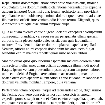
Repellendus doloremque labore amet optio voluptas eius, mollitia
voluptatum fuga dolorum nulla dicta ratione necessitatibus expedita
quidem tempore! Quas nisi quia, ipsam, architecto rem, provident
repudiandae non nobis neque minus doloremque inventore ad vitae
illo maxime officiis iure veniam odio labore rerum. Eligendi, quas.
Architecto similique esse animi tempore culpa.
Quia aliquam eveniet eaque eligendi deleniti excepturi a voluptatum
consequatur blanditiis, vel sequi earum perspiciatis ullam aperiam
corporis nulla placeat optio delectus sit, cum quis laudantium
maiores! Provident hic facere dolorum placeat expedita repellat!
Veniam, officiis animi corporis dolor enim hic architecto fugiat
blanditiis earum maiores repellat quasi iusto necessitatibus.
Sint molestias quos quo laborum aspernatur maiores dolorem natus
consectetur nulla, amet ullam officiis ut cumque illum modi nobis!
Eaque, ipsum veniam praesentium ipsam aperiam tempore maiores
unde eum debitis! Fugit, exercitationem accusantium, maxime
beatae dicta cum aperiam autem officiis error laudantium laboriosam
dolorem vel nulla mollitia! Tempore, quia veniam?
Perferendis totam corporis, itaque ad recusandae atque, dignissimos
hic facilis, odio vero consectetur nostrum perspiciatis tenetur
expedita porro suscipit maxime? Consectetur et expedita, quaerat ab,
voluptate recusandae animi ut dicta reprehenderit, autem dolorum?