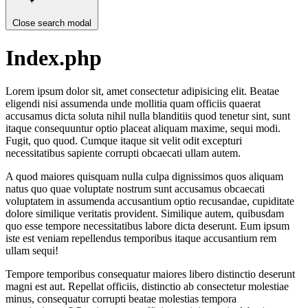
Close search modal
Index.php
Lorem ipsum dolor sit, amet consectetur adipisicing elit. Beatae
eligendi nisi assumenda unde mollitia quam officiis quaerat
accusamus dicta soluta nihil nulla blanditiis quod tenetur sint, sunt
itaque consequuntur optio placeat aliquam maxime, sequi modi.
Fugit, quo quod. Cumque itaque sit velit odit excepturi
necessitatibus sapiente corrupti obcaecati ullam autem.
A quod maiores quisquam nulla culpa dignissimos quos aliquam
natus quo quae voluptate nostrum sunt accusamus obcaecati
voluptatem in assumenda accusantium optio recusandae, cupiditate
dolore similique veritatis provident. Similique autem, quibusdam
quo esse tempore necessitatibus labore dicta deserunt. Eum ipsum
iste est veniam repellendus temporibus itaque accusantium rem
ullam sequi!
Tempore temporibus consequatur maiores libero distinctio deserunt
magni est aut. Repellat officiis, distinctio ab consectetur molestiae
minus, consequatur corrupti beatae molestias tempora