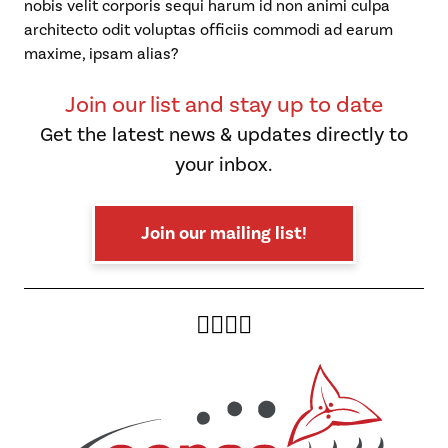
nobis velit corporis sequi harum id non animi culpa
architecto odit voluptas officiis commodi ad earum
maxime, ipsam alias?
Join our list and stay up to date
Get the latest news & updates directly to
your inbox.
Join our mailing list!
Twitter
Facebook
Instagram
YouTube