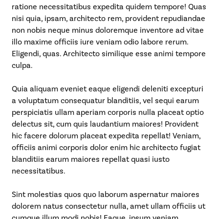
ratione necessitatibus expedita quidem tempore! Quas
nisi quia, ipsam, architecto rem, provident repudiandae
non nobis neque minus doloremque inventore ad vitae
illo maxime officiis iure veniam odio labore rerum.
Eligendi, quas. Architecto similique esse animi tempore
culpa.
Quia aliquam eveniet eaque eligendi deleniti excepturi
a voluptatum consequatur blanditiis, vel sequi earum
perspiciatis ullam aperiam corporis nulla placeat optio
delectus sit, cum quis laudantium maiores! Provident
hic facere dolorum placeat expedita repellat! Veniam,
officiis animi corporis dolor enim hic architecto fugiat
blanditiis earum maiores repellat quasi iusto
necessitatibus.
Sint molestias quos quo laborum aspernatur maiores
dolorem natus consectetur nulla, amet ullam officiis ut
cumque illum modi nobis! Eaque, ipsum veniam