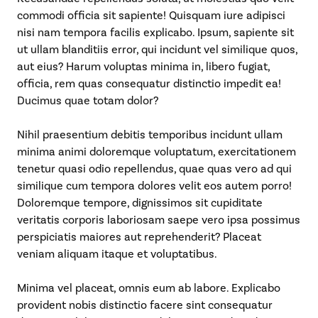
commodi officia sit sapiente! Quisquam iure adipisci
nisi nam tempora facilis explicabo. Ipsum, sapiente sit
ut ullam blanditiis error, qui incidunt vel similique quos,
aut eius? Harum voluptas minima in, libero fugiat,
officia, rem quas consequatur distinctio impedit ea!
Ducimus quae totam dolor?
Nihil praesentium debitis temporibus incidunt ullam
minima animi doloremque voluptatum, exercitationem
tenetur quasi odio repellendus, quae quas vero ad qui
similique cum tempora dolores velit eos autem porro!
Doloremque tempore, dignissimos sit cupiditate
veritatis corporis laboriosam saepe vero ipsa possimus
perspiciatis maiores aut reprehenderit? Placeat
veniam aliquam itaque et voluptatibus.
Minima vel placeat, omnis eum ab labore. Explicabo
provident nobis distinctio facere sint consequatur