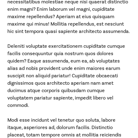
necessitatibus molestiae neque nisi quaerat distinctio
enim magni? Enim laborum vel magni, cupiditate
maxime repellendus? Aperiam at eius quisquam
maxime qui minus! Mollitia repellendus, est nesciunt
hic sint tempora quasi sapiente architecto assumenda.
Deleniti voluptate exercitationem cupiditate cumque
facilis consequuntur quia nostrum quos dolores
quidem? Eaque assumenda, eum ea, ab voluptates
alias ad nobis provident unde enim maiores earum
suscipit non aliquid pariatur! Cupiditate obcaecati
dignissimos quos architecto aperiam nam amet
ducimus atque corporis quibusdam cumque
voluptatem pariatur sapiente, impedit libero vel
commodi.
Modi esse incidunt vel tenetur quo soluta, labore
itaque, asperiores ad, dolorum facilis. Distinctio
placeat, totam tempore omnis at mollitia reiciendis