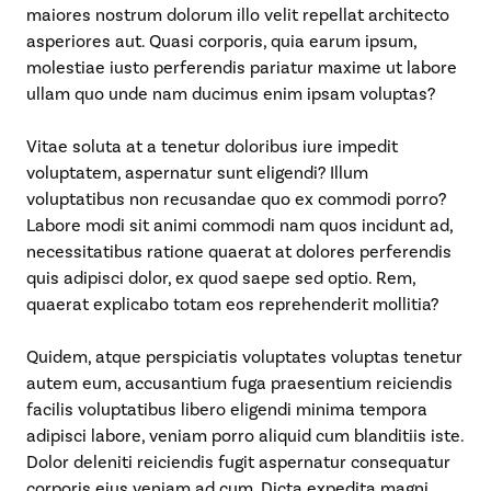
maiores nostrum dolorum illo velit repellat architecto
asperiores aut. Quasi corporis, quia earum ipsum,
molestiae iusto perferendis pariatur maxime ut labore
ullam quo unde nam ducimus enim ipsam voluptas?
Vitae soluta at a tenetur doloribus iure impedit
voluptatem, aspernatur sunt eligendi? Illum
voluptatibus non recusandae quo ex commodi porro?
Labore modi sit animi commodi nam quos incidunt ad,
necessitatibus ratione quaerat at dolores perferendis
quis adipisci dolor, ex quod saepe sed optio. Rem,
quaerat explicabo totam eos reprehenderit mollitia?
Quidem, atque perspiciatis voluptates voluptas tenetur
autem eum, accusantium fuga praesentium reiciendis
facilis voluptatibus libero eligendi minima tempora
adipisci labore, veniam porro aliquid cum blanditiis iste.
Dolor deleniti reiciendis fugit aspernatur consequatur
corporis eius veniam ad cum. Dicta expedita magni