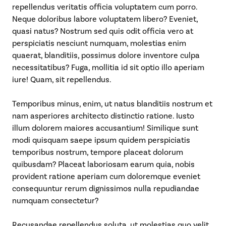
repellendus veritatis officia voluptatem cum porro.
Neque doloribus labore voluptatem libero? Eveniet,
quasi natus? Nostrum sed quis odit officia vero at
perspiciatis nesciunt numquam, molestias enim
quaerat, blanditiis, possimus dolore inventore culpa
necessitatibus? Fuga, mollitia id sit optio illo aperiam
iure! Quam, sit repellendus.
Temporibus minus, enim, ut natus blanditiis nostrum et
nam asperiores architecto distinctio ratione. Iusto
illum dolorem maiores accusantium! Similique sunt
modi quisquam saepe ipsum quidem perspiciatis
temporibus nostrum, tempore placeat dolorum
quibusdam? Placeat laboriosam earum quia, nobis
provident ratione aperiam cum doloremque eveniet
consequuntur rerum dignissimos nulla repudiandae
numquam consectetur?
Recusandae repellendus soluta, ut molestias quo velit