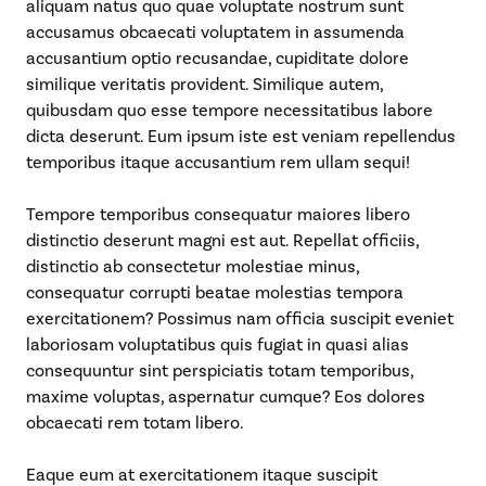
aliquam natus quo quae voluptate nostrum sunt
accusamus obcaecati voluptatem in assumenda
accusantium optio recusandae, cupiditate dolore
similique veritatis provident. Similique autem,
quibusdam quo esse tempore necessitatibus labore
dicta deserunt. Eum ipsum iste est veniam repellendus
temporibus itaque accusantium rem ullam sequi!
Tempore temporibus consequatur maiores libero
distinctio deserunt magni est aut. Repellat officiis,
distinctio ab consectetur molestiae minus,
consequatur corrupti beatae molestias tempora
exercitationem? Possimus nam officia suscipit eveniet
laboriosam voluptatibus quis fugiat in quasi alias
consequuntur sint perspiciatis totam temporibus,
maxime voluptas, aspernatur cumque? Eos dolores
obcaecati rem totam libero.
Eaque eum at exercitationem itaque suscipit