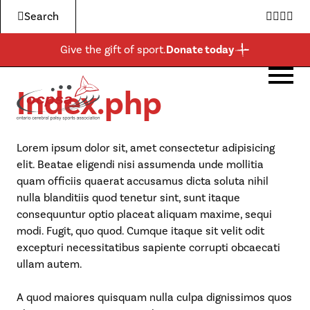
Search
Twitter
Faceb
Inst
Yo
Give the gift of sport.
Donate today
Index.php
ABOUT US
PROGRAMS & EVENTS
GET INVOLVED
BECOME A MEMBER
MORE
About Us
Expa
child
Boccia
Events and Clubs
For Athletes
Membership Application
News
men
Programs & Events
Expa
Lorem ipsum dolor sit, amet consectetur adipisicing
child
elit. Beatae eligendi nisi assumenda unde mollitia
Para-Athletics
Community
For Parents
Shop
men
Get Involved
Expa
quam officiis quaerat accusamus dicta soluta nihil
child
nulla blanditiis quod tenetur sint, sunt itaque
Admin & Governance
Schools
For Coaches & Officials
Donate
men
More
Expa
consequuntur optio placeat aliquam maxime, sequi
child
modi. Fugit, quo quod. Cumque itaque sit velit odit
Awards
Ontario Boccia
For Donors & Sponsors
Resources
men
excepturi necessitatibus sapiente corrupti obcaecati
ullam autem.
Be
Contact
Ontario Para-Athletics
Become a Member
Expa
Boundless
child
A quod maiores quisquam nulla culpa dignissimos quos
men