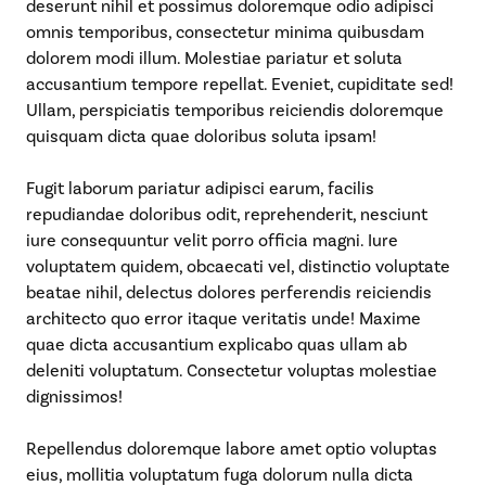
deserunt nihil et possimus doloremque odio adipisci
omnis temporibus, consectetur minima quibusdam
dolorem modi illum. Molestiae pariatur et soluta
accusantium tempore repellat. Eveniet, cupiditate sed!
Ullam, perspiciatis temporibus reiciendis doloremque
quisquam dicta quae doloribus soluta ipsam!
Fugit laborum pariatur adipisci earum, facilis
repudiandae doloribus odit, reprehenderit, nesciunt
iure consequuntur velit porro officia magni. Iure
voluptatem quidem, obcaecati vel, distinctio voluptate
beatae nihil, delectus dolores perferendis reiciendis
architecto quo error itaque veritatis unde! Maxime
quae dicta accusantium explicabo quas ullam ab
deleniti voluptatum. Consectetur voluptas molestiae
dignissimos!
Repellendus doloremque labore amet optio voluptas
eius, mollitia voluptatum fuga dolorum nulla dicta