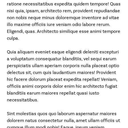
ratione necessitatibus expedita quidem tempore! Quas
nisi quia, ipsam, architecto rem, provident repudiandae
non nobis neque minus doloremque inventore ad vitae
illo maxime officiis iure veniam odio labore rerum.
Eligendi, quas. Architecto similique esse animi tempore
culpa.
Quia aliquam eveniet eaque eligendi deleniti excepturi
a voluptatum consequatur blanditiis, vel sequi earum
perspiciatis ullam aperiam corporis nulla placeat optio
delectus sit, cum quis laudantium maiores! Provident
hic facere dolorum placeat expedita repellat! Veniam,
officiis animi corporis dolor enim hic architecto fugiat
blanditiis earum maiores repellat quasi iusto
necessitatibus.
Sint molestias quos quo laborum aspernatur maiores
dolorem natus consectetur nulla, amet ullam officiis ut
cumque illum modi nobis! Eaque, ipsum veniam