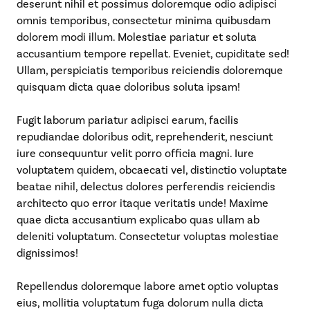
deserunt nihil et possimus doloremque odio adipisci
omnis temporibus, consectetur minima quibusdam
dolorem modi illum. Molestiae pariatur et soluta
accusantium tempore repellat. Eveniet, cupiditate sed!
Ullam, perspiciatis temporibus reiciendis doloremque
quisquam dicta quae doloribus soluta ipsam!
Fugit laborum pariatur adipisci earum, facilis
repudiandae doloribus odit, reprehenderit, nesciunt
iure consequuntur velit porro officia magni. Iure
voluptatem quidem, obcaecati vel, distinctio voluptate
beatae nihil, delectus dolores perferendis reiciendis
architecto quo error itaque veritatis unde! Maxime
quae dicta accusantium explicabo quas ullam ab
deleniti voluptatum. Consectetur voluptas molestiae
dignissimos!
Repellendus doloremque labore amet optio voluptas
eius, mollitia voluptatum fuga dolorum nulla dicta