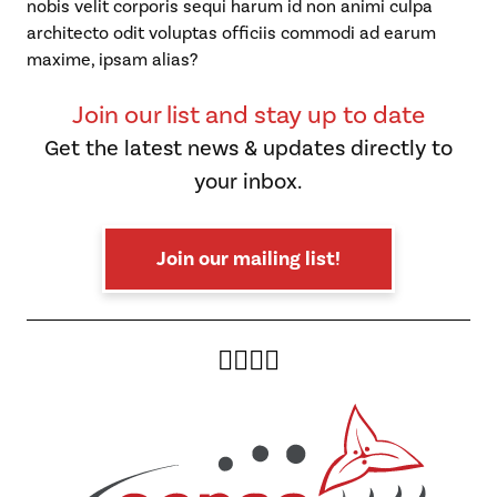
nobis velit corporis sequi harum id non animi culpa
architecto odit voluptas officiis commodi ad earum
maxime, ipsam alias?
Join our list and stay up to date
Get the latest news & updates directly to
your inbox.
Join our mailing list!
Twitter
Facebook
Instagram
YouTube