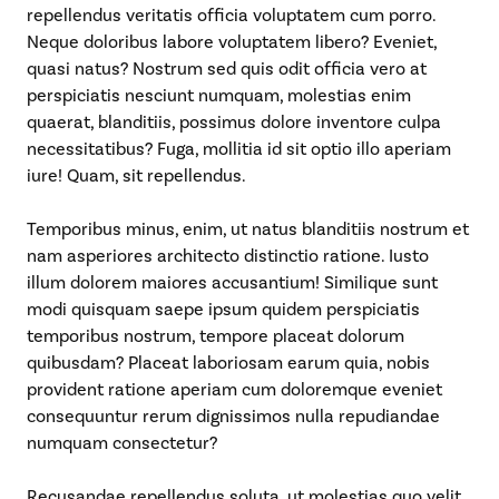
repellendus veritatis officia voluptatem cum porro.
Neque doloribus labore voluptatem libero? Eveniet,
quasi natus? Nostrum sed quis odit officia vero at
perspiciatis nesciunt numquam, molestias enim
quaerat, blanditiis, possimus dolore inventore culpa
necessitatibus? Fuga, mollitia id sit optio illo aperiam
iure! Quam, sit repellendus.
Temporibus minus, enim, ut natus blanditiis nostrum et
nam asperiores architecto distinctio ratione. Iusto
illum dolorem maiores accusantium! Similique sunt
modi quisquam saepe ipsum quidem perspiciatis
temporibus nostrum, tempore placeat dolorum
quibusdam? Placeat laboriosam earum quia, nobis
provident ratione aperiam cum doloremque eveniet
consequuntur rerum dignissimos nulla repudiandae
numquam consectetur?
Recusandae repellendus soluta, ut molestias quo velit