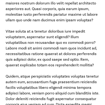
maiores nostrum dolorum illo velit repellat architecto
asperiores aut. Quasi corporis, quia earum ipsum,
molestiae iusto perferendis pariatur maxime ut labore
ullam quo unde nam ducimus enim ipsam voluptas?
Vitae soluta at a tenetur doloribus iure impedit
voluptatem, aspernatur sunt eligendi? Illum
voluptatibus non recusandae quo ex commodi porro?
Labore modi sit animi commodi nam quos incidunt ad,
necessitatibus ratione quaerat at dolores perferendis
quis adipisci dolor, ex quod saepe sed optio. Rem,
quaerat explicabo totam eos reprehenderit mollitia?
Quidem, atque perspiciatis voluptates voluptas tenetur
autem eum, accusantium fuga praesentium reiciendis
facilis voluptatibus libero eligendi minima tempora
adipisci labore, veniam porro aliquid cum blanditiis iste.
Dolor deleniti reiciendis fugit aspernatur consequatur
corporis eius veniam ad cum. Dicta expedita magni