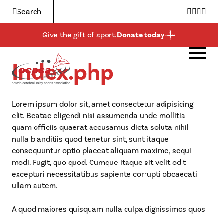
Search
Twitter
Faceb
Inst
Yo
Give the gift of sport.
Donate today
Index.php
ABOUT US
PROGRAMS & EVENTS
GET INVOLVED
BECOME A MEMBER
MORE
About Us
Expa
child
Boccia
Events and Clubs
For Athletes
Membership Application
News
men
Programs & Events
Expa
Lorem ipsum dolor sit, amet consectetur adipisicing
child
elit. Beatae eligendi nisi assumenda unde mollitia
Para-Athletics
Community
For Parents
Shop
men
Get Involved
Expa
quam officiis quaerat accusamus dicta soluta nihil
child
nulla blanditiis quod tenetur sint, sunt itaque
Admin & Governance
Schools
For Coaches & Officials
Donate
men
More
Expa
consequuntur optio placeat aliquam maxime, sequi
child
modi. Fugit, quo quod. Cumque itaque sit velit odit
Awards
Ontario Boccia
For Donors & Sponsors
Resources
men
excepturi necessitatibus sapiente corrupti obcaecati
ullam autem.
Contact
Ontario Para-Athletics
Become a Member
Expa
child
A quod maiores quisquam nulla culpa dignissimos quos
men