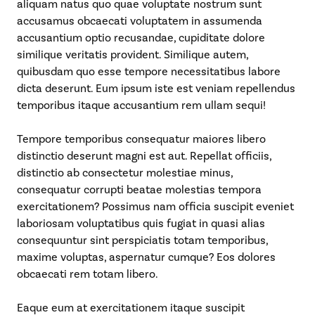
aliquam natus quo quae voluptate nostrum sunt
accusamus obcaecati voluptatem in assumenda
accusantium optio recusandae, cupiditate dolore
Be
similique veritatis provident. Similique autem,
Boundless
quibusdam quo esse tempore necessitatibus labore
dicta deserunt. Eum ipsum iste est veniam repellendus
temporibus itaque accusantium rem ullam sequi!
Tempore temporibus consequatur maiores libero
distinctio deserunt magni est aut. Repellat officiis,
distinctio ab consectetur molestiae minus,
consequatur corrupti beatae molestias tempora
exercitationem? Possimus nam officia suscipit eveniet
laboriosam voluptatibus quis fugiat in quasi alias
consequuntur sint perspiciatis totam temporibus,
maxime voluptas, aspernatur cumque? Eos dolores
obcaecati rem totam libero.
Eaque eum at exercitationem itaque suscipit