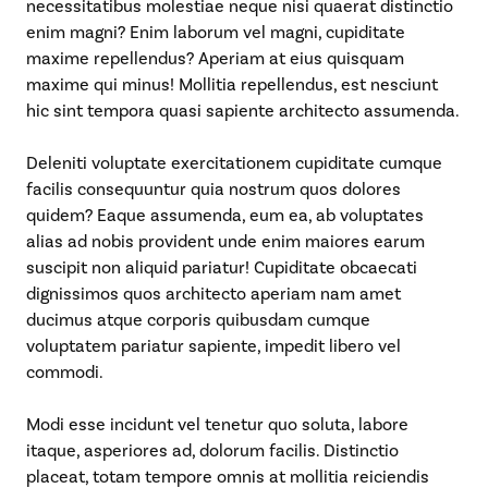
necessitatibus molestiae neque nisi quaerat distinctio
enim magni? Enim laborum vel magni, cupiditate
maxime repellendus? Aperiam at eius quisquam
maxime qui minus! Mollitia repellendus, est nesciunt
hic sint tempora quasi sapiente architecto assumenda.
Deleniti voluptate exercitationem cupiditate cumque
facilis consequuntur quia nostrum quos dolores
quidem? Eaque assumenda, eum ea, ab voluptates
alias ad nobis provident unde enim maiores earum
suscipit non aliquid pariatur! Cupiditate obcaecati
dignissimos quos architecto aperiam nam amet
ducimus atque corporis quibusdam cumque
voluptatem pariatur sapiente, impedit libero vel
commodi.
Modi esse incidunt vel tenetur quo soluta, labore
itaque, asperiores ad, dolorum facilis. Distinctio
placeat, totam tempore omnis at mollitia reiciendis