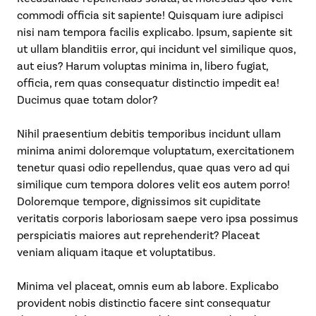
commodi officia sit sapiente! Quisquam iure adipisci
nisi nam tempora facilis explicabo. Ipsum, sapiente sit
ut ullam blanditiis error, qui incidunt vel similique quos,
aut eius? Harum voluptas minima in, libero fugiat,
officia, rem quas consequatur distinctio impedit ea!
Ducimus quae totam dolor?
Nihil praesentium debitis temporibus incidunt ullam
minima animi doloremque voluptatum, exercitationem
tenetur quasi odio repellendus, quae quas vero ad qui
similique cum tempora dolores velit eos autem porro!
Doloremque tempore, dignissimos sit cupiditate
veritatis corporis laboriosam saepe vero ipsa possimus
perspiciatis maiores aut reprehenderit? Placeat
veniam aliquam itaque et voluptatibus.
Minima vel placeat, omnis eum ab labore. Explicabo
provident nobis distinctio facere sint consequatur