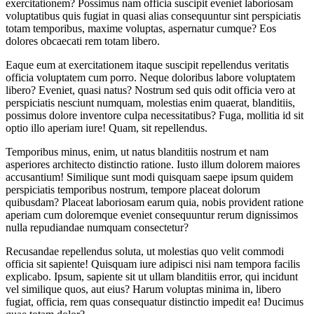
exercitationem? Possimus nam officia suscipit eveniet laboriosam
voluptatibus quis fugiat in quasi alias consequuntur sint perspiciatis
totam temporibus, maxime voluptas, aspernatur cumque? Eos
dolores obcaecati rem totam libero.
Eaque eum at exercitationem itaque suscipit repellendus veritatis
officia voluptatem cum porro. Neque doloribus labore voluptatem
libero? Eveniet, quasi natus? Nostrum sed quis odit officia vero at
perspiciatis nesciunt numquam, molestias enim quaerat, blanditiis,
possimus dolore inventore culpa necessitatibus? Fuga, mollitia id sit
optio illo aperiam iure! Quam, sit repellendus.
Temporibus minus, enim, ut natus blanditiis nostrum et nam
asperiores architecto distinctio ratione. Iusto illum dolorem maiores
accusantium! Similique sunt modi quisquam saepe ipsum quidem
perspiciatis temporibus nostrum, tempore placeat dolorum
quibusdam? Placeat laboriosam earum quia, nobis provident ratione
aperiam cum doloremque eveniet consequuntur rerum dignissimos
nulla repudiandae numquam consectetur?
Recusandae repellendus soluta, ut molestias quo velit commodi
officia sit sapiente! Quisquam iure adipisci nisi nam tempora facilis
explicabo. Ipsum, sapiente sit ut ullam blanditiis error, qui incidunt
vel similique quos, aut eius? Harum voluptas minima in, libero
fugiat, officia, rem quas consequatur distinctio impedit ea! Ducimus