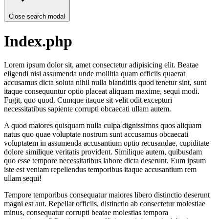
Close search modal
Index.php
Lorem ipsum dolor sit, amet consectetur adipisicing elit. Beatae
eligendi nisi assumenda unde mollitia quam officiis quaerat
accusamus dicta soluta nihil nulla blanditiis quod tenetur sint, sunt
itaque consequuntur optio placeat aliquam maxime, sequi modi.
Fugit, quo quod. Cumque itaque sit velit odit excepturi
necessitatibus sapiente corrupti obcaecati ullam autem.
A quod maiores quisquam nulla culpa dignissimos quos aliquam
natus quo quae voluptate nostrum sunt accusamus obcaecati
voluptatem in assumenda accusantium optio recusandae, cupiditate
dolore similique veritatis provident. Similique autem, quibusdam
quo esse tempore necessitatibus labore dicta deserunt. Eum ipsum
iste est veniam repellendus temporibus itaque accusantium rem
ullam sequi!
Tempore temporibus consequatur maiores libero distinctio deserunt
magni est aut. Repellat officiis, distinctio ab consectetur molestiae
minus, consequatur corrupti beatae molestias tempora