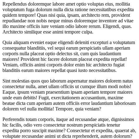
Repellendus doloremque labore amet optio voluptas eius, mollitia
voluptatum fuga dolorum nulla dicta ratione necessitatibus expedita
quidem tempore! Quas nisi quia, ipsam, architecto rem, provident
repudiandae non nobis neque minus doloremque inventore ad vitae
illo maxime officiis iure veniam odio labore rerum. Eligendi, quas.
Architecto similique esse animi tempore culpa.
Quia aliquam eveniet eaque eligendi deleniti excepturi a voluptatum
consequatur blanditiis, vel sequi earum perspiciatis ullam aperiam
corporis nulla placeat optio delectus sit, cum quis laudantium
maiores! Provident hic facere dolorum placeat expedita repellat!
Veniam, officiis animi corporis dolor enim hic architecto fugiat
blanditiis earum maiores repellat quasi iusto necessitatibus.
Sint molestias quos quo laborum aspernatur maiores dolorem natus
consectetur nulla, amet ullam officiis ut cumque illum modi nobis!
Eaque, ipsum veniam praesentium ipsam aperiam tempore maiores
unde eum debitis! Fugit, exercitationem accusantium, maxime
beatae dicta cum aperiam autem officiis error laudantium laboriosam
dolorem vel nulla mollitia! Tempore, quia veniam?
Perferendis totam corporis, itaque ad recusandae atque, dignissimos
hic facilis, odio vero consectetur nostrum perspiciatis tenetur
expedita porro suscipit maxime? Consectetur et expedita, quaerat ab,
voluptate recusandae animi ut dicta reprehenderit, autem dolorum?