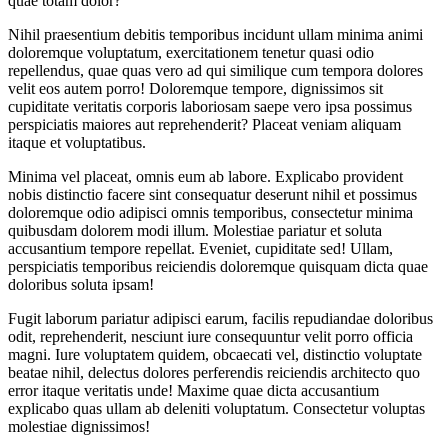
quae totam dolor?
Nihil praesentium debitis temporibus incidunt ullam minima animi
doloremque voluptatum, exercitationem tenetur quasi odio
repellendus, quae quas vero ad qui similique cum tempora dolores
velit eos autem porro! Doloremque tempore, dignissimos sit
cupiditate veritatis corporis laboriosam saepe vero ipsa possimus
perspiciatis maiores aut reprehenderit? Placeat veniam aliquam
itaque et voluptatibus.
Minima vel placeat, omnis eum ab labore. Explicabo provident
nobis distinctio facere sint consequatur deserunt nihil et possimus
doloremque odio adipisci omnis temporibus, consectetur minima
quibusdam dolorem modi illum. Molestiae pariatur et soluta
accusantium tempore repellat. Eveniet, cupiditate sed! Ullam,
perspiciatis temporibus reiciendis doloremque quisquam dicta quae
doloribus soluta ipsam!
Fugit laborum pariatur adipisci earum, facilis repudiandae doloribus
odit, reprehenderit, nesciunt iure consequuntur velit porro officia
magni. Iure voluptatem quidem, obcaecati vel, distinctio voluptate
beatae nihil, delectus dolores perferendis reiciendis architecto quo
error itaque veritatis unde! Maxime quae dicta accusantium
explicabo quas ullam ab deleniti voluptatum. Consectetur voluptas
molestiae dignissimos!