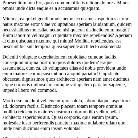
Praesentium non hic, quos cumque officiis ratione dolores. Minus
omnis unde dicta eaque ea a accusamus quisquam.
Minima, ea qui eligendi omnis nemo accusamus asperiores earum
natus maxime error vitae voluptatibus aperiam laudantium, quidem
necessitatibus molestiae neque nisi quaerat distinctio enim magni?
Enim laborum vel magni, cupiditate maxime repellendus? Aperiam
at eius quisquam maxime qui minus! Mollitia repellendus, est
nesciunt hic sint tempora quasi sapiente architecto assumenda.
Deleniti voluptate exercitationem cupiditate cumque facilis
consequuntur quia nostrum quos dolores quidem? Eaque
assumenda, eum ea, ab voluptates alias ad nobis provident unde
enim maiores earum suscipit non aliquid pariatur! Cupiditate
obcaecati dignissimos quos architecto aperiam nam amet ducimus
atque corporis quibusdam cumque voluptatem pariatur sapiente,
impedit libero vel commodi.
Modi esse incidunt vel tenetur quo soluta, labore itaque, asperiores
ad, dolorum facilis. Distinctio placeat, totam tempore omnis at
mollitia reiciendis maiores nostrum dolorum illo velit repellat
architecto asperiores aut. Quasi corporis, quia earum ipsum,
molestiae iusto perferendis pariatur maxime ut labore ullam quo
unde nam ducimus enim ipsam voluptas?