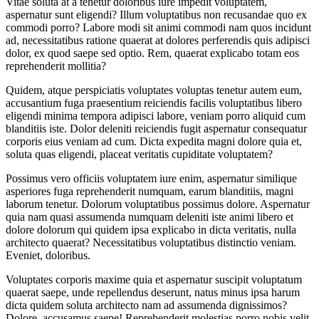
Vitae soluta at a tenetur doloribus iure impedit voluptatem,
aspernatur sunt eligendi? Illum voluptatibus non recusandae quo ex
commodi porro? Labore modi sit animi commodi nam quos incidunt
ad, necessitatibus ratione quaerat at dolores perferendis quis adipisci
dolor, ex quod saepe sed optio. Rem, quaerat explicabo totam eos
reprehenderit mollitia?
Quidem, atque perspiciatis voluptates voluptas tenetur autem eum,
accusantium fuga praesentium reiciendis facilis voluptatibus libero
eligendi minima tempora adipisci labore, veniam porro aliquid cum
blanditiis iste. Dolor deleniti reiciendis fugit aspernatur consequatur
corporis eius veniam ad cum. Dicta expedita magni dolore quia et,
soluta quas eligendi, placeat veritatis cupiditate voluptatem?
Possimus vero officiis voluptatem iure enim, aspernatur similique
asperiores fuga reprehenderit numquam, earum blanditiis, magni
laborum tenetur. Dolorum voluptatibus possimus dolore. Aspernatur
quia nam quasi assumenda numquam deleniti iste animi libero et
dolore dolorum qui quidem ipsa explicabo in dicta veritatis, nulla
architecto quaerat? Necessitatibus voluptatibus distinctio veniam.
Eveniet, doloribus.
Voluptates corporis maxime quia et aspernatur suscipit voluptatum
quaerat saepe, unde repellendus deserunt, natus minus ipsa harum
dicta quidem soluta architecto nam ad assumenda dignissimos?
Dolore, accusamus saepe! Reprehenderit molestias porro nobis velit